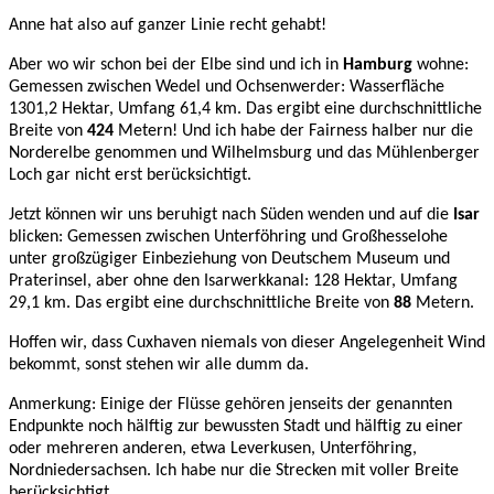
Anne hat also auf ganzer Linie recht gehabt!
Aber wo wir schon bei der Elbe sind und ich in
Hamburg
wohne:
Gemessen zwischen Wedel und Ochsenwerder: Wasserfläche
1301,2 Hektar, Umfang 61,4 km. Das ergibt eine durchschnittliche
Breite von
424
Metern! Und ich habe der Fairness halber nur die
Norderelbe genommen und Wilhelmsburg und das Mühlenberger
Loch gar nicht erst berücksichtigt.
Jetzt können wir uns beruhigt nach Süden wenden und auf die
Isar
blicken: Gemessen zwischen Unterföhring und Großhesselohe
unter großzügiger Einbeziehung von Deutschem Museum und
Praterinsel, aber ohne den Isarwerkkanal: 128 Hektar, Umfang
29,1 km. Das ergibt eine durchschnittliche Breite von
88
Metern.
Hoffen wir, dass Cuxhaven niemals von dieser Angelegenheit Wind
bekommt, sonst stehen wir alle dumm da.
Anmerkung: Einige der Flüsse gehören jenseits der genannten
Endpunkte noch hälftig zur bewussten Stadt und hälftig zu einer
oder mehreren anderen, etwa Leverkusen, Unterföhring,
Nordniedersachsen. Ich habe nur die Strecken mit voller Breite
berücksichtigt.