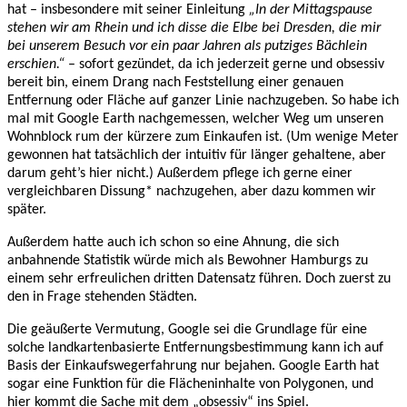
hat – insbesondere mit seiner Einleitung
„In der Mittagspause
stehen wir am Rhein und ich disse die Elbe bei Dresden, die mir
bei unserem Besuch vor ein paar Jahren als putziges Bächlein
erschien.“
– sofort gezündet, da ich jederzeit gerne und obsessiv
bereit bin, einem Drang nach Feststellung einer genauen
Entfernung oder Fläche auf ganzer Linie nachzugeben. So habe ich
mal mit Google Earth nachgemessen, welcher Weg um unseren
Wohnblock rum der kürzere zum Einkaufen ist. (Um wenige Meter
gewonnen hat tatsächlich der intuitiv für länger gehaltene, aber
darum geht’s hier nicht.) Außerdem pflege ich gerne einer
vergleichbaren Dissung* nachzugehen, aber dazu kommen wir
später.
Außerdem hatte auch ich schon so eine Ahnung, die sich
anbahnende Statistik würde mich als Bewohner Hamburgs zu
einem sehr erfreulichen dritten Datensatz führen. Doch zuerst zu
den in Frage stehenden Städten.
Die geäußerte Vermutung, Google sei die Grundlage für eine
solche landkartenbasierte Entfernungsbestimmung kann ich auf
Basis der Einkaufswegerfahrung nur bejahen. Google Earth hat
sogar eine Funktion für die Flächeninhalte von Polygonen, und
hier kommt die Sache mit dem „obsessiv“ ins Spiel.