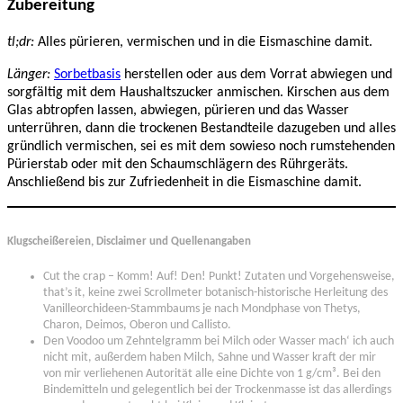
Zubereitung
tl;dr:
Alles pürieren, vermischen und in die Eismaschine damit.
Länger:
Sorbetbasis
herstellen oder aus dem Vorrat abwiegen und
sorgfältig mit dem Haushaltszucker anmischen. Kirschen aus dem
Glas abtropfen lassen, abwiegen, pürieren und das Wasser
unterrühren, dann die trockenen Bestandteile dazugeben und alles
gründlich vermischen, sei es mit dem sowieso noch rumstehenden
Pürierstab oder mit den Schaumschlägern des Rührgeräts.
Anschließend bis zur Zufriedenheit in die Eismaschine damit.
Klugscheißereien, Disclaimer und Quellenangaben
Cut the crap – Komm! Auf! Den! Punkt! Zutaten und Vorgehensweise,
that’s it, keine zwei Scrollmeter botanisch-historische Herleitung des
Vanilleorchideen-Stammbaums je nach Mondphase von Thetys,
Charon, Deimos, Oberon und Callisto.
Den Voodoo um Zehntelgramm bei Milch oder Wasser mach‘ ich auch
nicht mit, außerdem haben Milch, Sahne und Wasser kraft der mir
von mir verliehenen Autorität alle eine Dichte von 1 g/cm³. Bei den
Bindemitteln und gelegentlich bei der Trockenmasse ist das allerdings