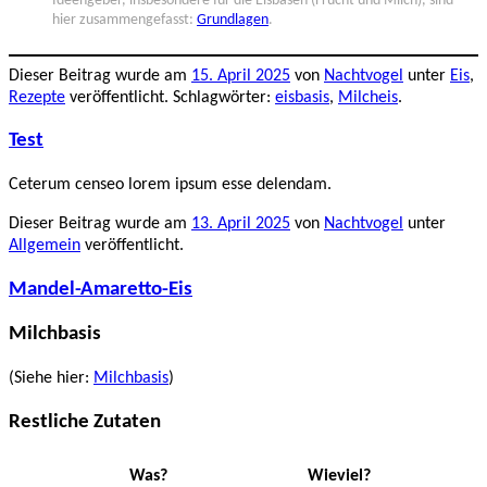
Ideengeber, insbesondere für die Eisbasen (Frucht und Milch), sind
hier zusammengefasst:
Grundlagen
.
Dieser Beitrag wurde am
15. April 2025
von
Nachtvogel
unter
Eis
,
Rezepte
veröffentlicht. Schlagwörter:
eisbasis
,
Milcheis
.
Test
Ceterum censeo lorem ipsum esse delendam.
Dieser Beitrag wurde am
13. April 2025
von
Nachtvogel
unter
Allgemein
veröffentlicht.
Mandel-Amaretto-Eis
Milchbasis
(Siehe hier:
Milchbasis
)
Restliche Zutaten
Was?
Wieviel?