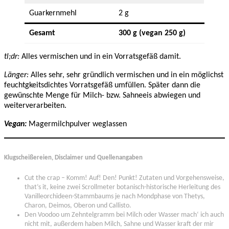
Guarkernmehl
2 g
Gesamt
300 g
(vegan 250 g)
tl;dr:
Alles vermischen und in ein Vorratsgefäß damit.
Länger:
Alles sehr, sehr gründlich vermischen und in ein möglichst
feuchtgkeitsdichtes Vorratsgefäß umfüllen. Später dann die
gewünschte Menge für Milch- bzw. Sahneeis abwiegen und
weiterverarbeiten.
Vegan:
Magermilchpulver weglassen
Klugscheißereien, Disclaimer und Quellenangaben
Cut the crap – Komm! Auf! Den! Punkt! Zutaten und Vorgehensweise,
that’s it, keine zwei Scrollmeter botanisch-historische Herleitung des
Vanilleorchideen-Stammbaums je nach Mondphase von Thetys,
Charon, Deimos, Oberon und Callisto.
Den Voodoo um Zehntelgramm bei Milch oder Wasser mach‘ ich auch
nicht mit, außerdem haben Milch, Sahne und Wasser kraft der mir