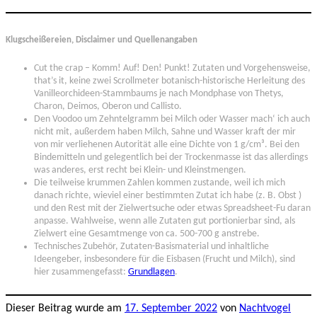
Klugscheißereien, Disclaimer und Quellenangaben
Cut the crap – Komm! Auf! Den! Punkt! Zutaten und Vorgehensweise,
that’s it, keine zwei Scrollmeter botanisch-historische Herleitung des
Vanilleorchideen-Stammbaums je nach Mondphase von Thetys,
Charon, Deimos, Oberon und Callisto.
Den Voodoo um Zehntelgramm bei Milch oder Wasser mach‘ ich auch
nicht mit, außerdem haben Milch, Sahne und Wasser kraft der mir
von mir verliehenen Autorität alle eine Dichte von 1 g/cm³. Bei den
Bindemitteln und gelegentlich bei der Trockenmasse ist das allerdings
was anderes, erst recht bei Klein- und Kleinstmengen.
Die teilweise krummen Zahlen kommen zustande, weil ich mich
danach richte, wieviel einer bestimmten Zutat ich habe (z. B. Obst )
und den Rest mit der Zielwertsuche oder etwas Spreadsheet-Fu daran
anpasse. Wahlweise, wenn alle Zutaten gut portionierbar sind, als
Zielwert eine Gesamtmenge von ca. 500-700 g anstrebe.
Technisches Zubehör, Zutaten-Basismaterial und inhaltliche
Ideengeber, insbesondere für die Eisbasen (Frucht und Milch), sind
hier zusammengefasst:
Grundlagen
.
Dieser Beitrag wurde am
17. September 2022
von
Nachtvogel