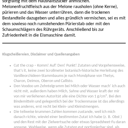
sorgfältig mit dem Haushaltszucker anmischen.
Melonenfruchtfleisch aus der Melone rausholen (ohne Kerne),
pürieren und das Wasser unterrühren, dann die trockenen
Bestandteile dazugeben und alles gründlich vermischen, sei es mit
dem sowieso noch rumstehenden Pürierstab oder mit den
Schaumschlägern des Rührgeräts. Anschließend bis zur
Zufriedenheit in die Eismaschine damit.
Klugscheißereien, Disclaimer und Quellenangaben
Cut the crap – Komm! Auf! Den! Punkt! Zutaten und Vorgehensweise,
that’s it, keine zwei Scrollmeter botanisch-historische Herleitung des
Vanilleorchideen-Stammbaums je nach Mondphase von Thetys,
Charon, Deimos, Oberon und Callisto.
Den Voodoo um Zehntelgramm bei Milch oder Wasser mach‘ ich auch
nicht mit, außerdem haben Milch, Sahne und Wasser kraft der mir
von mir verliehenen Autorität alle eine Dichte von 1 g/cm³. Bei den
Bindemitteln und gelegentlich bei der Trockenmasse ist das allerdings
was anderes, erst recht bei Klein- und Kleinstmengen.
Die teilweise krummen Zahlen kommen zustande, weil ich mich
danach richte, wieviel einer bestimmten Zutat ich habe (z. B. Obst )
und den Rest mit der Zielwertsuche oder etwas Spreadsheet-Fu daran
anpasse. Wahlweise, wenn alle Zutaten gut portionierbar sind, als