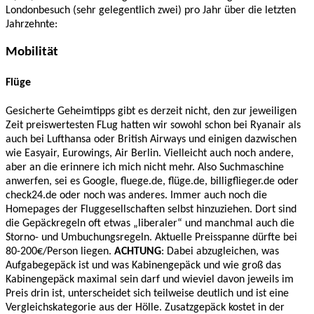
Londonbesuch (sehr gelegentlich zwei) pro Jahr über die letzten
Jahrzehnte:
Mobilität
Flüge
Gesicherte Geheimtipps gibt es derzeit nicht, den zur jeweiligen
Zeit preiswertesten FLug hatten wir sowohl schon bei Ryanair als
auch bei Lufthansa oder British Airways und einigen dazwischen
wie Easyair, Eurowings, Air Berlin. Vielleicht auch noch andere,
aber an die erinnere ich mich nicht mehr. Also Suchmaschine
anwerfen, sei es Google, fluege.de, flüge.de, billigflieger.de oder
check24.de oder noch was anderes. Immer auch noch die
Homepages der Fluggesellschaften selbst hinzuziehen. Dort sind
die Gepäckregeln oft etwas „liberaler“ und manchmal auch die
Storno- und Umbuchungsregeln. Aktuelle Preisspanne dürfte bei
80-200€/Person liegen.
ACHTUNG
: Dabei abzugleichen, was
Aufgabegepäck ist und was Kabinengepäck und wie groß das
Kabinengepäck maximal sein darf und wieviel davon jeweils im
Preis drin ist, unterscheidet sich teilweise deutlich und ist eine
Vergleichskategorie aus der Hölle. Zusatzgepäck kostet in der