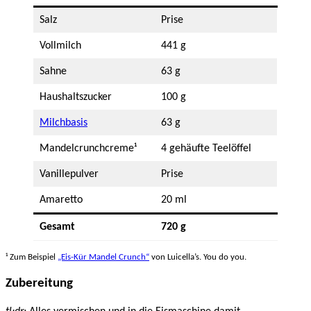
Salz
Prise
Vollmilch
441 g
Sahne
63 g
Haushaltszucker
100 g
Milchbasis
63 g
Mandelcrunchcreme¹
4 gehäufte Teelöffel
Vanillepulver
Prise
Amaretto
20 ml
Gesamt
720 g
¹ Zum Beispiel
„Eis-Kür Mandel Crunch“
von Luicella’s. You do you.
Zubereitung