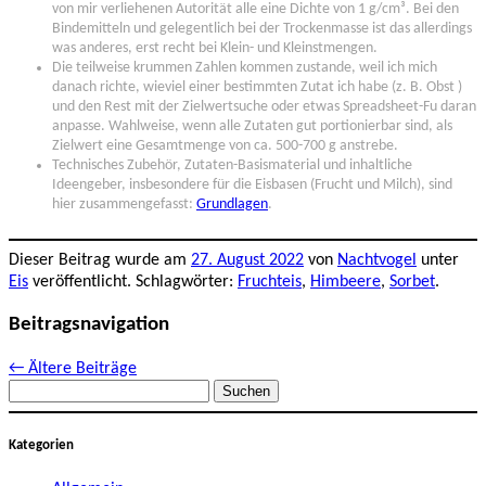
von mir verliehenen Autorität alle eine Dichte von 1 g/cm³. Bei den
Bindemitteln und gelegentlich bei der Trockenmasse ist das allerdings
was anderes, erst recht bei Klein- und Kleinstmengen.
Die teilweise krummen Zahlen kommen zustande, weil ich mich
danach richte, wieviel einer bestimmten Zutat ich habe (z. B. Obst )
und den Rest mit der Zielwertsuche oder etwas Spreadsheet-Fu daran
anpasse. Wahlweise, wenn alle Zutaten gut portionierbar sind, als
Zielwert eine Gesamtmenge von ca. 500-700 g anstrebe.
Technisches Zubehör, Zutaten-Basismaterial und inhaltliche
Ideengeber, insbesondere für die Eisbasen (Frucht und Milch), sind
hier zusammengefasst:
Grundlagen
.
Dieser Beitrag wurde am
27. August 2022
von
Nachtvogel
unter
Eis
veröffentlicht. Schlagwörter:
Fruchteis
,
Himbeere
,
Sorbet
.
Beitragsnavigation
←
Ältere Beiträge
Suchen
nach:
Kategorien