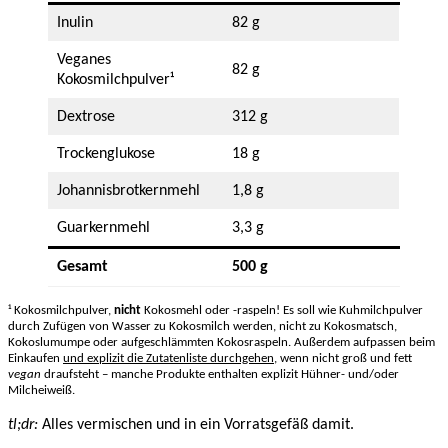
Inulin
82 g
Veganes
82 g
Kokosmilchpulver¹
Dextrose
312 g
Trockenglukose
18 g
Johannisbrotkernmehl
1,8 g
Guarkernmehl
3,3 g
Gesamt
500 g
¹ Kokosmilchpulver,
nicht
Kokosmehl oder -raspeln! Es soll wie Kuhmilchpulver
durch Zufügen von Wasser zu Kokosmilch werden, nicht zu Kokosmatsch,
Kokoslumumpe oder aufgeschlämmten Kokosraspeln. Außerdem aufpassen beim
Einkaufen
und explizit die Zutatenliste durchgehen
, wenn nicht groß und fett
vegan
draufsteht – manche Produkte enthalten explizit Hühner- und/oder
Milcheiweiß.
tl;dr:
Alles vermischen und in ein Vorratsgefäß damit.