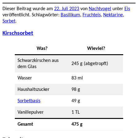
Dieser Beitrag wurde am
22. Juli 2023
von
Nachtvogel
unter
Eis
veröffentlicht. Schlagwörter:
Basilikum
,
Fruchteis
,
Nektarine
,
Sorbet
.
Kirschsorbet
Was?
Wieviel?
Schwarzkirschen aus
245 g (abgetropft)
dem Glas
Wasser
83 ml
Haushaltszucker
98 g
Sorbetbasis
49 g
Vanillepulver
1 TL
Gesamt
475 g