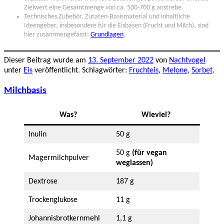
Zielwert eine Gesamtmenge von ca. 500-700 g anstrebe.
Technisches Zubehör, Zutaten-Basismaterial und inhaltliche
Ideengeber, insbesondere für die Eisbasen (Frucht und Milch), sind
hier zusammengefasst:
Grundlagen
.
Dieser Beitrag wurde am
13. September 2022
von
Nachtvogel
unter
Eis
veröffentlicht. Schlagwörter:
Fruchteis
,
Melone
,
Sorbet
.
Milchbasis
Was?
Wieviel?
Inulin
50 g
50 g
(für vegan
Magermilchpulver
weglassen)
Dextrose
187 g
Trockenglukose
11 g
Johannisbrotkernmehl
1,1 g