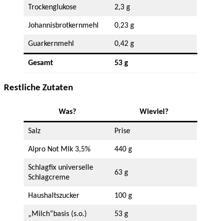
Trockenglukose
2,3 g
Johannisbrotkernmehl
0,23 g
Guarkernmehl
0,42 g
Gesamt
53 g
Restliche Zutaten
Was?
Wieviel?
Salz
Prise
Alpro Not Mlk 3,5%
440 g
Schlagfix universelle
63 g
Schlagcreme
Haushaltszucker
100 g
„Milch“basis (s.o.)
53 g