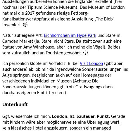
Ausstellungen aufbereiten können die Engländer exzellent (hier
nochmal der Tip zum Science Museum)! Das Museum of London
hat mal die 2017 gefundene riesige Fettberg-
Kanalisationsverstopfung als eigene Ausstellung „The Blob“
inszeniert. 🤣
Natur auf eigene Art:
Eichhörnchen im Hyde Park
und Stare in
Camden Market (ja, Stare, nicht Stars. Da steht zwar auch eine
Statue von Amy Winehouse, aber ich meine die Vögel). Beides
sehr zutraulich und an Touristen gewöhnt. 🙂
Ich persönlich klopfe im Vorfeld z. B. bei
Visit London
(gibt aber
auch andere) ab, ob mir da irgendwelche Sonderausstellungen ins
Auge springen, desgleichen auch auf den Homepages der
verschiedenen individuellen Museen (Achtung: Die
Sonderausstellungen können ggf. trotz Gratiszugangs dann
durchaus eigenen Eintritt kosten.)
Unterkunft
Ggf. wiederhole ich mich:
London. Ist. Sauteuer. Punkt.
Gerade
mit Kindern wäre aber möglicherweise eine Überlegung wert,
kein klassisches Hotel anzusteuern, sondern ein managed