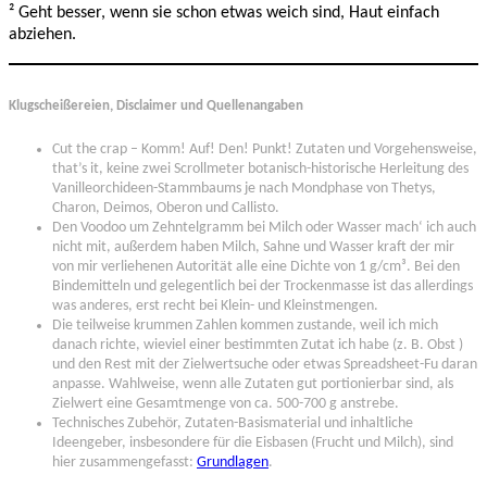
² Geht besser, wenn sie schon etwas weich sind, Haut einfach
abziehen.
Klugscheißereien, Disclaimer und Quellenangaben
Cut the crap – Komm! Auf! Den! Punkt! Zutaten und Vorgehensweise,
that’s it, keine zwei Scrollmeter botanisch-historische Herleitung des
Vanilleorchideen-Stammbaums je nach Mondphase von Thetys,
Charon, Deimos, Oberon und Callisto.
Den Voodoo um Zehntelgramm bei Milch oder Wasser mach‘ ich auch
nicht mit, außerdem haben Milch, Sahne und Wasser kraft der mir
von mir verliehenen Autorität alle eine Dichte von 1 g/cm³. Bei den
Bindemitteln und gelegentlich bei der Trockenmasse ist das allerdings
was anderes, erst recht bei Klein- und Kleinstmengen.
Die teilweise krummen Zahlen kommen zustande, weil ich mich
danach richte, wieviel einer bestimmten Zutat ich habe (z. B. Obst )
und den Rest mit der Zielwertsuche oder etwas Spreadsheet-Fu daran
anpasse. Wahlweise, wenn alle Zutaten gut portionierbar sind, als
Zielwert eine Gesamtmenge von ca. 500-700 g anstrebe.
Technisches Zubehör, Zutaten-Basismaterial und inhaltliche
Ideengeber, insbesondere für die Eisbasen (Frucht und Milch), sind
hier zusammengefasst:
Grundlagen
.