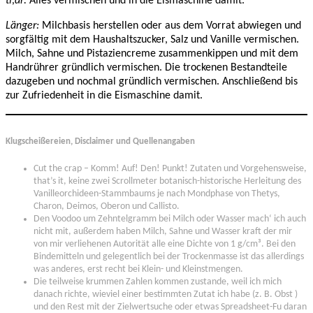
tl;dr:
Alles vermischen und in die Eismaschine damit.
Länger:
Milchbasis herstellen oder aus dem Vorrat abwiegen und
sorgfältig mit dem Haushaltszucker, Salz und Vanille vermischen.
Milch, Sahne und Pistaziencreme zusammenkippen und mit dem
Handrührer gründlich vermischen. Die trockenen Bestandteile
dazugeben und nochmal gründlich vermischen. Anschließend bis
zur Zufriedenheit in die Eismaschine damit.
Klugscheißereien, Disclaimer und Quellenangaben
Cut the crap – Komm! Auf! Den! Punkt! Zutaten und Vorgehensweise,
that’s it, keine zwei Scrollmeter botanisch-historische Herleitung des
Vanilleorchideen-Stammbaums je nach Mondphase von Thetys,
Charon, Deimos, Oberon und Callisto.
Den Voodoo um Zehntelgramm bei Milch oder Wasser mach‘ ich auch
nicht mit, außerdem haben Milch, Sahne und Wasser kraft der mir
von mir verliehenen Autorität alle eine Dichte von 1 g/cm³. Bei den
Bindemitteln und gelegentlich bei der Trockenmasse ist das allerdings
was anderes, erst recht bei Klein- und Kleinstmengen.
Die teilweise krummen Zahlen kommen zustande, weil ich mich
danach richte, wieviel einer bestimmten Zutat ich habe (z. B. Obst )
und den Rest mit der Zielwertsuche oder etwas Spreadsheet-Fu daran