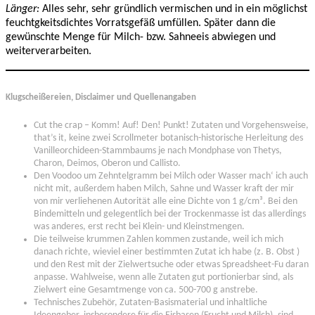
Länger:
Alles sehr, sehr gründlich vermischen und in ein möglichst
feuchtgkeitsdichtes Vorratsgefäß umfüllen. Später dann die
gewünschte Menge für Milch- bzw. Sahneeis abwiegen und
weiterverarbeiten.
Klugscheißereien, Disclaimer und Quellenangaben
Cut the crap – Komm! Auf! Den! Punkt! Zutaten und Vorgehensweise,
that’s it, keine zwei Scrollmeter botanisch-historische Herleitung des
Vanilleorchideen-Stammbaums je nach Mondphase von Thetys,
Charon, Deimos, Oberon und Callisto.
Den Voodoo um Zehntelgramm bei Milch oder Wasser mach‘ ich auch
nicht mit, außerdem haben Milch, Sahne und Wasser kraft der mir
von mir verliehenen Autorität alle eine Dichte von 1 g/cm³. Bei den
Bindemitteln und gelegentlich bei der Trockenmasse ist das allerdings
was anderes, erst recht bei Klein- und Kleinstmengen.
Die teilweise krummen Zahlen kommen zustande, weil ich mich
danach richte, wieviel einer bestimmten Zutat ich habe (z. B. Obst )
und den Rest mit der Zielwertsuche oder etwas Spreadsheet-Fu daran
anpasse. Wahlweise, wenn alle Zutaten gut portionierbar sind, als
Zielwert eine Gesamtmenge von ca. 500-700 g anstrebe.
Technisches Zubehör, Zutaten-Basismaterial und inhaltliche