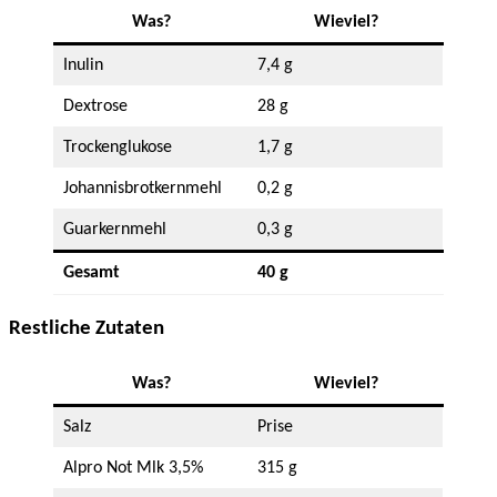
Was?
Wieviel?
Inulin
7,4 g
Dextrose
28 g
Trockenglukose
1,7 g
Johannisbrotkernmehl
0,2 g
Guarkernmehl
0,3 g
Gesamt
40 g
Restliche Zutaten
Was?
Wieviel?
Salz
Prise
Alpro Not Mlk 3,5%
315 g