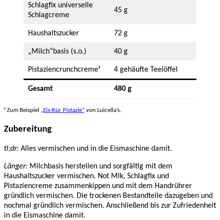
Schlagfix universelle
45 g
Schlagcreme
Haushaltszucker
72 g
„Milch“basis (s.o.)
40 g
Pistaziencrunchcreme¹
4 gehäufte Teelöffel
Gesamt
480 g
¹ Zum Beispiel
„Eis-Kür Pistazie“
von Luicella’s.
Zubereitung
tl;dr:
Alles vermischen und in die Eismaschine damit.
Länger:
Milchbasis herstellen und sorgfältig mit dem
Haushaltszucker vermischen. Not Mlk, Schlagfix und
Pistaziencreme zusammenkippen und mit dem Handrührer
gründlich vermischen. Die trockenen Bestandteile dazugeben und
nochmal gründlich vermischen. Anschließend bis zur Zufriedenheit
in die Eismaschine damit.