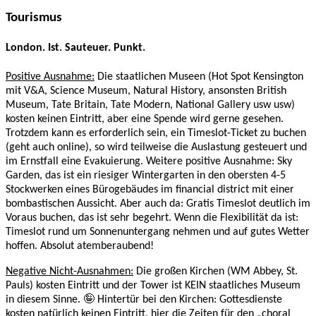
Tourismus
London. Ist. Sauteuer. Punkt.
Positive Ausnahme:
Die staatlichen Museen (Hot Spot Kensington
mit V&A, Science Museum, Natural History, ansonsten British
Museum, Tate Britain, Tate Modern, National Gallery usw usw)
kosten keinen Eintritt, aber eine Spende wird gerne gesehen.
Trotzdem kann es erforderlich sein, ein Timeslot-Ticket zu buchen
(geht auch online), so wird teilweise die Auslastung gesteuert und
im Ernstfall eine Evakuierung. Weitere positive Ausnahme: Sky
Garden, das ist ein riesiger Wintergarten in den obersten 4-5
Stockwerken eines Bürogebäudes im financial district mit einer
bombastischen Aussicht. Aber auch da: Gratis Timeslot deutlich im
Voraus buchen, das ist sehr begehrt. Wenn die Flexibilität da ist:
Timeslot rund um Sonnenuntergang nehmen und auf gutes Wetter
hoffen. Absolut atemberaubend!
Negative Nicht-Ausnahmen:
Die großen Kirchen (WM Abbey, St.
Pauls) kosten Eintritt und der Tower ist KEIN staatliches Museum
in diesem Sinne. 🤪 Hintertür bei den Kirchen: Gottesdienste
kosten natürlich keinen Eintritt, hier die Zeiten für den „choral