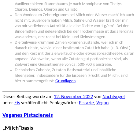
Vanilleorchideen-Stammbaums je nach Mondphase von Thetys,
Charon, Deimos, Oberon und Callisto.
Den Voodoo um Zehntelgramm bei Milch oder Wasser mach‘ ich auch
nicht mit, außerdem haben Milch, Sahne und Wasser kraft der mir
von mir verliehenen Autorität alle eine Dichte von 1 g/cm³. Bei den
Bindemitteln und gelegentlich bei der Trockenmasse ist das allerdings
was anderes, erst recht bei Klein- und Kleinstmengen.
Die teilweise krummen Zahlen kommen zustande, weil ich mich
danach richte, wieviel einer bestimmten Zutat ich habe (z. B. Obst )
und den Rest mit der Zielwertsuche oder etwas Spreadsheet-Fu daran
anpasse. Wahlweise, wenn alle Zutaten gut portionierbar sind, als
Zielwert eine Gesamtmenge von ca. 500-700 g anstrebe.
Technisches Zubehör, Zutaten-Basismaterial und inhaltliche
Ideengeber, insbesondere für die Eisbasen (Frucht und Milch), sind
hier zusammengefasst:
Grundlagen
.
Dieser Beitrag wurde am
12. November 2022
von
Nachtvogel
unter
Eis
veröffentlicht. Schlagwörter:
Pistazie
,
Vegan
.
Veganes Pistazieneis
„Milch“basis