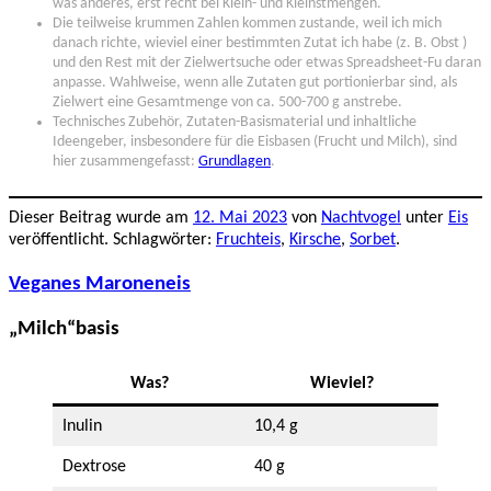
was anderes, erst recht bei Klein- und Kleinstmengen.
Die teilweise krummen Zahlen kommen zustande, weil ich mich
danach richte, wieviel einer bestimmten Zutat ich habe (z. B. Obst )
und den Rest mit der Zielwertsuche oder etwas Spreadsheet-Fu daran
anpasse. Wahlweise, wenn alle Zutaten gut portionierbar sind, als
Zielwert eine Gesamtmenge von ca. 500-700 g anstrebe.
Technisches Zubehör, Zutaten-Basismaterial und inhaltliche
Ideengeber, insbesondere für die Eisbasen (Frucht und Milch), sind
hier zusammengefasst:
Grundlagen
.
Dieser Beitrag wurde am
12. Mai 2023
von
Nachtvogel
unter
Eis
veröffentlicht. Schlagwörter:
Fruchteis
,
Kirsche
,
Sorbet
.
Veganes Maroneneis
„Milch“basis
Was?
Wieviel?
Inulin
10,4 g
Dextrose
40 g