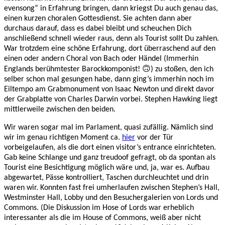
evensong“ in Erfahrung bringen, dann kriegst Du auch genau das,
einen kurzen choralen Gottesdienst. Sie achten dann aber
durchaus darauf, dass es dabei bleibt und scheuchen Dich
anschließend schnell wieder raus, denn als Tourist sollt Du zahlen.
War trotzdem eine schöne Erfahrung, dort überraschend auf den
einen oder andern Choral von Bach oder Händel (Immerhin
Englands berühmtester Barockkomponist! 🙃) zu stoßen, den ich
selber schon mal gesungen habe, dann ging’s immerhin noch im
Eiltempo am Grabmonument von Isaac Newton und direkt davor
der Grabplatte von Charles Darwin vorbei. Stephen Hawking liegt
mittlerweile zwischen den beiden.
Wir waren sogar mal im Parlament, quasi zufällig. Nämlich sind
wir im genau richtigen Moment ca.
hier
vor der Tür
vorbeigelaufen, als die dort einen visitor’s entrance einrichteten.
Gab keine Schlange und ganz treudoof gefragt, ob da spontan als
Tourist eine Besichtigung möglich wäre und, ja, war es. Aufbau
abgewartet, Pässe kontrolliert, Taschen durchleuchtet und drin
waren wir. Konnten fast frei umherlaufen zwischen Stephen’s Hall,
Westminster Hall, Lobby und den Besuchergalerien von Lords und
Commons. (Die Diskussion im Hose of Lords war erheblich
interessanter als die im House of Commons, weiß aber nicht