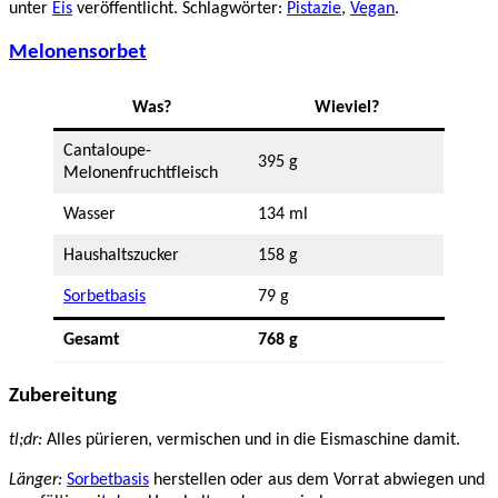
unter
Eis
veröffentlicht. Schlagwörter:
Pistazie
,
Vegan
.
Melonensorbet
Was?
Wieviel?
Cantaloupe-
395 g
Melonenfruchtfleisch
Wasser
134 ml
Haushaltszucker
158 g
Sorbetbasis
79 g
Gesamt
768 g
Zubereitung
tl;dr:
Alles pürieren, vermischen und in die Eismaschine damit.
Länger:
Sorbetbasis
herstellen oder aus dem Vorrat abwiegen und