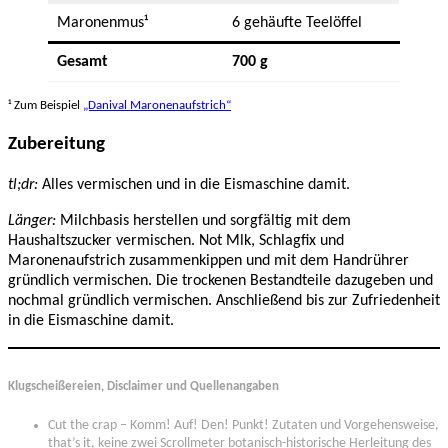
Maronenmus¹
6 gehäufte Teelöffel
Gesamt
700 g
¹ Zum Beispiel
„Danival Maronenaufstrich“
Zubereitung
tl;dr:
Alles vermischen und in die Eismaschine damit.
Länger:
Milchbasis herstellen und sorgfältig mit dem
Haushaltszucker vermischen. Not Mlk, Schlagfix und
Maronenaufstrich zusammenkippen und mit dem Handrührer
gründlich vermischen. Die trockenen Bestandteile dazugeben und
nochmal gründlich vermischen. Anschließend bis zur Zufriedenheit
in die Eismaschine damit.
Klugscheißereien, Disclaimer und Quellenangaben
Cut the crap – Komm! Auf! Den! Punkt! Zutaten und Vorgehensweise,
that’s it, keine zwei Scrollmeter botanisch-historische Herleitung des