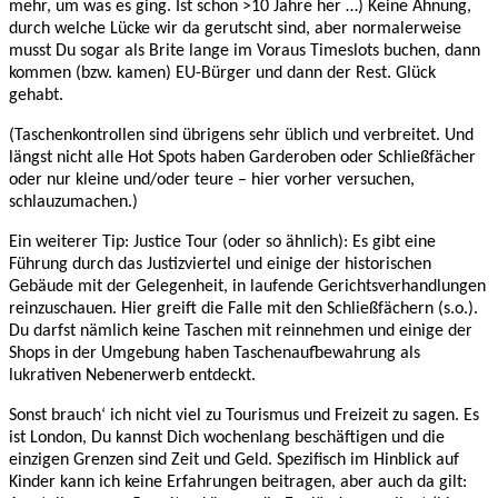
mehr, um was es ging. Ist schon >10 Jahre her …) Keine Ahnung,
durch welche Lücke wir da gerutscht sind, aber normalerweise
musst Du sogar als Brite lange im Voraus Timeslots buchen, dann
kommen (bzw. kamen) EU-Bürger und dann der Rest. Glück
gehabt.
(Taschenkontrollen sind übrigens sehr üblich und verbreitet. Und
längst nicht alle Hot Spots haben Garderoben oder Schließfächer
oder nur kleine und/oder teure – hier vorher versuchen,
schlauzumachen.)
Ein weiterer Tip: Justice Tour (oder so ähnlich): Es gibt eine
Führung durch das Justizviertel und einige der historischen
Gebäude mit der Gelegenheit, in laufende Gerichtsverhandlungen
reinzuschauen. Hier greift die Falle mit den Schließfächern (s.o.).
Du darfst nämlich keine Taschen mit reinnehmen und einige der
Shops in der Umgebung haben Taschenaufbewahrung als
lukrativen Nebenerwerb entdeckt.
Sonst brauch‘ ich nicht viel zu Tourismus und Freizeit zu sagen. Es
ist London, Du kannst Dich wochenlang beschäftigen und die
einzigen Grenzen sind Zeit und Geld. Spezifisch im Hinblick auf
Kinder kann ich keine Erfahrungen beitragen, aber auch da gilt: