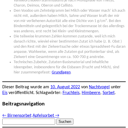
Vanilleorchideen-Stammbaums je nach Mondphase von Thetys,
Charon, Deimos, Oberon und Callisto.
Den Voodoo um Zehntelgramm bei Milch oder Wasser mach‘ ich auch
nicht mit, außerdem haben Milch, Sahne und Wasser kraft der mir
von mir verliehenen Autorität alle eine Dichte von 1 g/cm³. Bei den
Bindemitteln und gelegentlich bei der Trockenmasse ist das allerdings
was anderes, erst recht bei Klein- und Kleinstmengen.
Die teilweise krummen Zahlen kommen zustande, weil ich mich
danach richte, wieviel einer bestimmten Zutat ich habe (z. B. Obst )
und den Rest mit der Zielwertsuche oder etwas Spreadsheet-Fu daran
anpasse. Wahlweise, wenn alle Zutaten gut portionierbar sind, als
Zielwert eine Gesamtmenge von ca. 500-700 g anstrebe.
Technisches Zubehör, Zutaten-Basismaterial und inhaltliche
Ideengeber, insbesondere für die Eisbasen (Frucht und Milch), sind
hier zusammengefasst:
Grundlagen
.
Dieser Beitrag wurde am
10. August 2022
von
Nachtvogel
unter
Eis
veröffentlicht. Schlagwörter:
Fruchteis
,
Himbeere
,
Sorbet
.
Beitragsnavigation
←
Birnensorbet
Apfelsorbet
→
Suchen
nach: