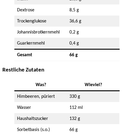
Dextrose
8,5 g
Trockenglukose
36,6 g
Johannisbrotkernmehl
0,2 g
Guarkernmehl
0,4 g
Gesamt
66 g
Restliche Zutaten
Was?
Wieviel?
Himbeeren, püriert
330 g
Wasser
112 ml
Haushaltszucker
132 g
Sorbetbasis (s.o.)
66 g