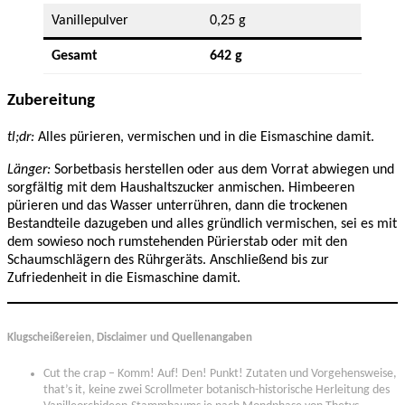
Vanillepulver
0,25 g
Gesamt
642 g
Zubereitung
tl;dr:
Alles pürieren, vermischen und in die Eismaschine damit.
Länger:
Sorbetbasis herstellen oder aus dem Vorrat abwiegen und
sorgfältig mit dem Haushaltszucker anmischen. Himbeeren
pürieren und das Wasser unterrühren, dann die trockenen
Bestandteile dazugeben und alles gründlich vermischen, sei es mit
dem sowieso noch rumstehenden Pürierstab oder mit den
Schaumschlägern des Rührgeräts. Anschließend bis zur
Zufriedenheit in die Eismaschine damit.
Klugscheißereien, Disclaimer und Quellenangaben
Cut the crap – Komm! Auf! Den! Punkt! Zutaten und Vorgehensweise,
that’s it, keine zwei Scrollmeter botanisch-historische Herleitung des